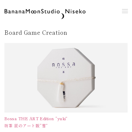
Board Game Creation
Bossa THE ART Edition “yuki”
坊茶 匠のアート版“雪”