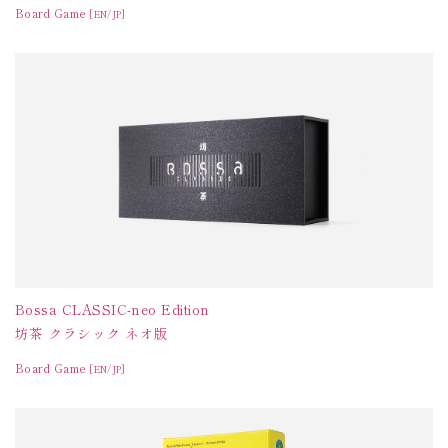
Board Game
[EN/JP]
Bossa CLASSIC-neo Edition
坊茶 クラシック ネオ版
Board Game
[EN/JP]