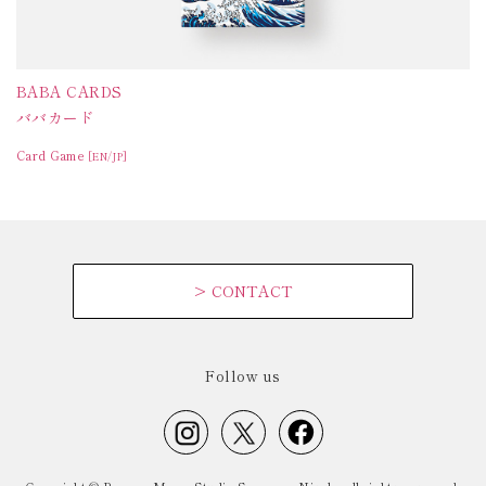
BABA CARDS
ババカード
Card Game
[EN/JP]
>
CONTACT
Follow us